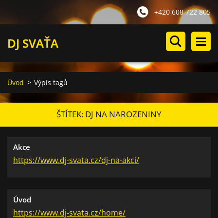
+420 608 722 805
DJ SVAŤA
Úvod
>
Výpis tagů
ŠTÍTEK: DJ NA NAROZENINY
Akce
https://www.dj-svata.cz/dj-na-akci/
Úvod
https://www.dj-svata.cz/home/