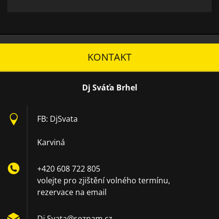
KONTAKT
Dj Sváťa Brhel
FB: DjSvata
Karviná
+420 608 722 805
volejte pro zjištění volného termínu,
rezervace na email
Dj.Svata
@seznam.
cz