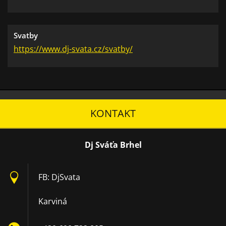
Svatby
https://www.dj-svata.cz/svatby/
KONTAKT
Dj Sváťa Brhel
FB: DjSvata
Karviná