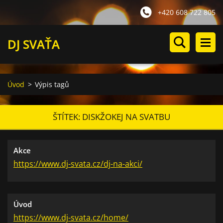
+420 608 722 805
DJ SVAŤA
Úvod
>
Výpis tagů
ŠTÍTEK: DISKŽOKEJ NA SVATBU
Akce
https://www.dj-svata.cz/dj-na-akci/
Úvod
https://www.dj-svata.cz/home/