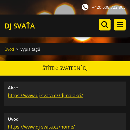
+420 608 722 805
DJ SVAŤA
Úvod
>
Výpis tagů
ŠTÍTEK: SVATEBNÍ DJ
Akce
https://www.dj-svata.cz/dj-na-akci/
Úvod
https://www.dj-svata.cz/home/