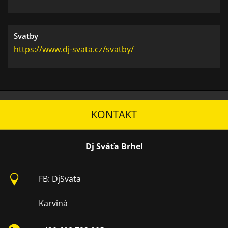
Svatby
https://www.dj-svata.cz/svatby/
KONTAKT
Dj Sváťa Brhel
FB: DjSvata
Karviná