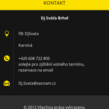
KONTAKT
Dj Sváťa Brhel
FB: DjSvata
Karviná
+420 608 722 805
volejte pro zjištění volného termínu,
rezervace na email
Dj.Svata
@seznam.
cz
© 2012 Všechna práva vyhrazena.