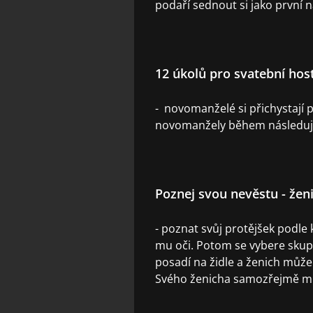
podaří sednout si jako první na
12 úkolů pro svatební host
- novomanželé si přichystají p
novomanžely během následující
Poznej svou nevěstu - žen
- poznat svůj protějšek podle 
mu oči. Potom se vybere skupi
posadí na židle a ženich může
Svého ženicha samozřejmě m