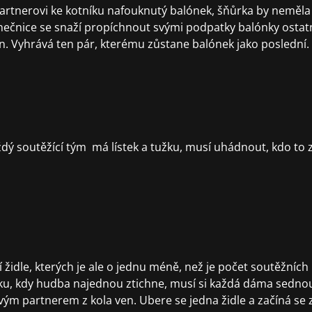
rtnerovi ke kotníku nafouknutý balónek, šňůrka by neměla 
nečnice se snaží propíchnout svými podpatky balónky osta
en. Vyhrává ten pár, kterému zůstane balónek jako poslední.
aždý soutěžící tým má lístek a tužku, musí uhádnout, kdo to 
 židle, kterých je ale o jednu méně, než je počet soutěžní
iku, kdy hudba najednou ztichne, musí si každá dáma sednout
vým partnerem z kola ven. Ubere se jedna židle a začíná se 