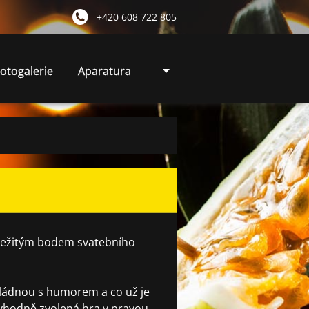
+420 608 722 805
otogalerie
Aparatura
důležitým bodem svatebního
 zvládnou s humorem a co už je
e vhodně zvolená hra v pravou