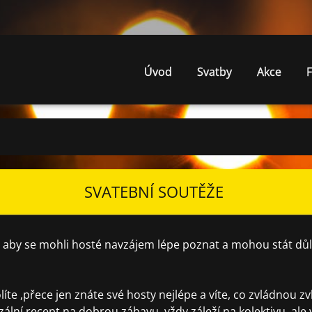
Úvod
Svatby
Akce
F
SVATEBNÍ SOUTĚŽE
stí, aby se mohli hosté navzájem lépe poznat a mohou stát 
volíte ,přece jen znáte své hosty nejlépe a víte, co zvládnou
rzální recept na dobrou zábavu, vždy záleží na kolektivu ,al