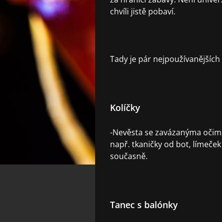
chvíli jistě pobaví.
Tady je pár nejpoužívanějších 
Kolíčky
-Nevěsta se zavázanýma očima 
např. tkaničky od bot, límeček
současně.
Tanec s balónky