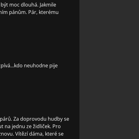
být moc dlouhá. Jakmile
tním pánům. Pár, kterému
zpívá...kdo neuhodne pije
ch párů. Za doprovodu hudby se
 na jednu ze židliček. Pro
znovu. Vítězí dáma, které se