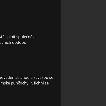
sté splnit společně a
ročních období.
je odveden stranou a zavážou se
ámské punčochy), všichni se