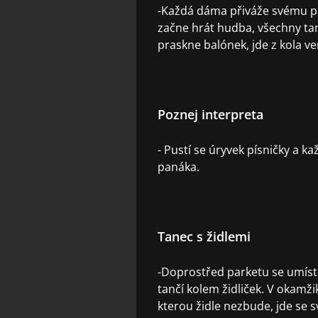
-Každá dáma přiváže svému pa
začne hrát hudba, všechny ta
praskne balónek, jde z kola v
Poznej interpreta
- Pustí se úryvek písničky a k
panáka.
Tanec s židlemi
-Doprostřed parketu se umístí
tančí kolem židliček. V okamž
kterou židle nezbude, jde se s