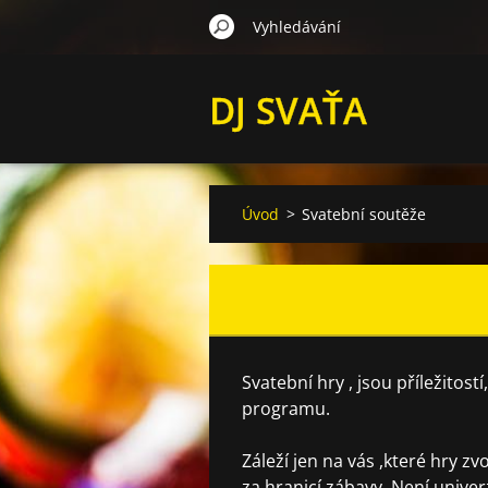
DJ SVAŤA
Úvod
>
Svatební soutěže
Svatební hry , jsou příležito
programu.
Záleží jen na vás ,které hry z
za hranicí zábavy. Není unive