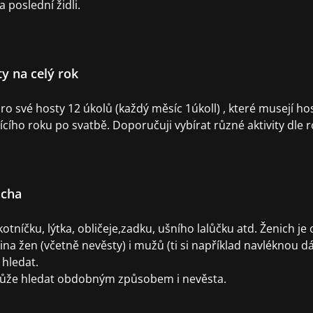
 poslední židli.
y na celý rok
ro své hosty 12 úkolů (každý měsíc 1úkoll) , které musejí ho
ho roku po svatbě. Doporučuji vybírat různé aktivity dle 
icha
kotníčku, lýtka, obličeje,zadku, ušního lalůčku atd. Ženich 
na žen (včetně nevěsty) i mužů (ti si například navléknou d
 hledat.
ůže hledat obdobným způsobem i nevěsta.