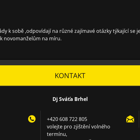
ády k sobě ,odpovídají na různé zajímavé otázky týkající se j
ázek novomanželům na míru.
KONTAKT
Dj Sváťa Brhel
+420 608 722 805
volejte pro zjištění volného
termínu,