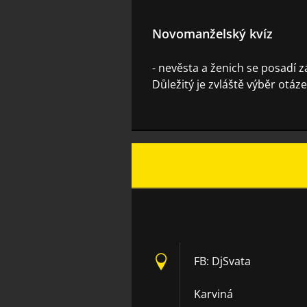
Novomanželský kvíz
- nevěsta a ženich se posadí z
Důležitý je zvláště výběr ot
FB: DjSvata
Karviná